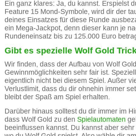
Ein ganz klares: Ja, du kannst. Erspielst
Feature 15 Mond-Symbole, wird dir der t
deines Einsatzes für diese Runde ausbeza
ein Mega-Jackpot, denn dieser kann je n
Rundeneinsatz bis zu 125.000 Euro betra
Gibt es spezielle Wolf Gold Tric
Wir finden, dass der Aufbau von Wolf Gold
Gewinnmöglichkeiten sehr fair ist. Speziell
eigentlich nicht bei diesem Spiel. Außer vi
Verlustlimit, dass du dir ohnehin immer set
bleibt der Spaß am Spiel erhalten.
Darüber hinaus solltest du dir immer im Hi
dass Wolf Gold zu den
Spielautomaten
geh
beeinflussen kannst. Du kannst aber sehr
wo du Wolf Gold spielst. Also wähle dir a