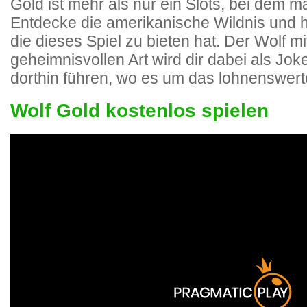
Gold ist mehr als nur ein Slots, bei dem 
Entdecke die amerikanische Wildnis und ho
die dieses Spiel zu bieten hat. Der Wolf mi
geheimnisvollen Art wird dir dabei als Jok
dorthin führen, wo es um das lohnenswer
Wolf Gold kostenlos spielen