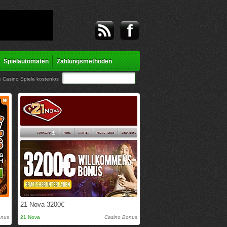
Spielautomaten
Zahlungsmethoden
e Casino Spiele kostenlos
21 Nova 3200€
onus
21 Nova
Casino Bonus