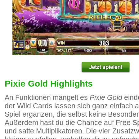
Pixie Gold Highlights
An Funktionen mangelt es
Pixie Gold
einde
der Wild Cards lassen sich ganz einfach 
Spiel ergänzen, die selbst keine Besonder
Außerdem hast du die Chance auf Free S
und satte Multiplikatoren. Die vier Zusatz