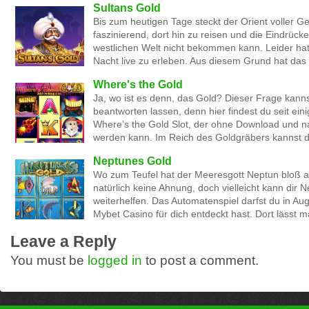
Sultans Gold
die allesamt unterschiedlich wertvoll sind. Zwar gi
Bis zum heutigen Tage steckt der Orient voller Ge
weitere Spielautomaten im Mybet Casino, doch 
faszinierend, dort hin zu reisen und die Eindrüc
westlichen Welt nicht bekommen kann. Leider hat 
Nacht live zu erleben. Aus diesem Grund hat das
Sultans Gold Slot ins Programm aufgenommen. D
Where's the Gold
genauso beeindruckend wie die Region, von der 
Ja, wo ist es denn, das Gold? Dieser Frage kann
beantworten lassen, denn hier findest du seit e
Where’s the Gold Slot, der ohne Download und nat
werden kann. Im Reich des Goldgräbers kannst d
hier und dort großartige Gewinne sichern. Gold gi
Neptunes Gold
Geld. Hast du die gegebenenfalls …
Wo zum Teufel hat der Meeresgott Neptun bloß al
natürlich keine Ahnung, doch vielleicht kann dir 
weiterhelfen. Das Automatenspiel darfst du in A
Mybet Casino für dich entdeckt hast. Dort lässt m
dir sogar, die beliebten Casinospiele kostenfrei 
Leave a Reply
nicht einmal beantworten, was wirklich dran ist …
You must be
logged in
to post a comment.