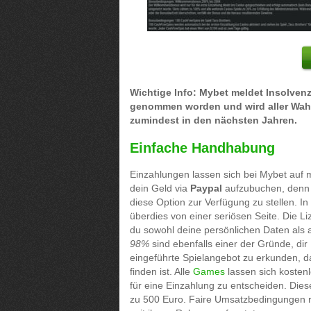
Wichtige Info: Mybet meldet Insolven
genommen worden und wird aller Wahr
zumindest in den nächsten Jahren.
Einfache Handhabung
Einzahlungen lassen sich bei Mybet auf me
dein Geld via
Paypal
aufzubuchen, denn n
diese Option zur Verfügung zu stellen. I
überdies von einer seriösen Seite. Die L
du sowohl deine persönlichen Daten als 
98%
sind ebenfalls einer der Gründe, di
eingeführte Spielangebot zu erkunden, d
finden ist. Alle
Games
lassen sich kostenlo
für eine Einzahlung zu entscheiden. Die
zu 500 Euro. Faire Umsatzbedingungen r