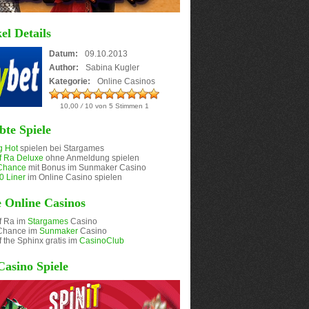
el Details
Datum:
09.10.2013
Author:
Sabina Kugler
Kategorie:
Online Casinos
10,00
/
10
von
5
Stimmen
1
bte Spiele
g Hot
spielen bei Stargames
f Ra Deluxe
ohne Anmeldung spielen
 Chance
mit Bonus im Sunmaker Casino
0 Liner
im Online Casino spielen
e Online Casinos
f Ra im
Stargames
Casino
 Chance im
Sunmaker
Casino
 the Sphinx gratis im
CasinoClub
Casino Spiele