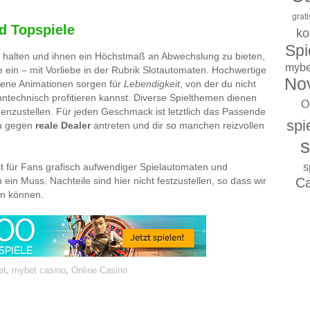
grati
d Topspiele
ko
Spi
u halten und ihnen ein Höchstmaß an Abwechslung zu bieten,
mybe
e ein – mit Vorliebe in der Rubrik Slotautomaten. Hochwertige
Nov
ngene Animationen sorgen für
Lebendigkeit
, von der du nicht
nntechnisch profitieren kannst. Diverse Spielthemen dienen
O
enzustellen. Für jeden Geschmack ist letztlich das Passende
spi
du gegen
reale Dealer
antreten und dir so manchen reizvollen
s
s
t für Fans grafisch aufwendiger Spielautomaten und
Ca
 ein Muss. Nachteile sind hier nicht festzustellen, so dass wir
en können.
et
,
mybet casino
,
Online Casino