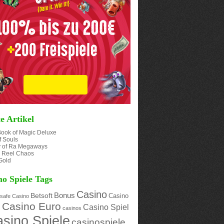
e Artikel
Book of Magic Deluxe
f Souls
 of Ra Megaways
 Reel Chaos
Gold
no Spiele Tags
Casino
Bonus
Betsoft
Casino
safe Casino
Casino Euro
Casino Spiel
s
casinos
sino Spiele
casinospiele