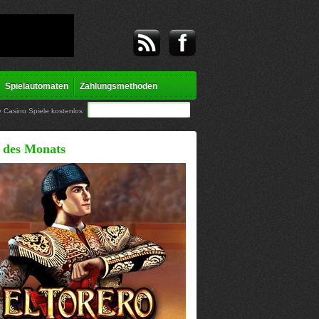
Spielautomaten
Zahlungsmethoden
e Casino Spiele kostenlos
l des Monats