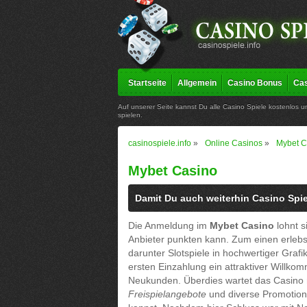
Startseite
Allgemein
Casino Bonus
Ca
Registrieren leicht gemacht
Auf unserer Seite kannst Du alle Casino Spiele kostenlos 
spielen.
Sind alle Spiele kostenlos?
Seriöse Casinos finden?
casinospiele.info
»
Online Casinos
»
Mybet C
Wie kann ich Geld einzahlen?
Mybet Casino
Was sind Bonusbedingungen?
Vorteile von Online Casinos?
Damit Du auch weiterhin Casino Spie
Lohnen Casinospiele online?
Die Anmeldung im
Mybet Casino
lohnt s
Wie kann ich mich abmelden?
Anbieter punkten kann. Zum einen erlebst 
Wer schützt vor Spielsucht?
darunter Slotspiele in hochwertiger Graf
Hilfe für erfahrene Spieler?
ersten Einzahlung ein attraktiver Willko
Neukunden. Überdies wartet das Casino mi
Freispielangebote
und diverse Promotione