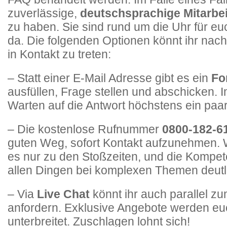
zuverlässige,
deutschsprachige Mitarbei
zu haben. Sie sind rund um die Uhr für e
da. Die folgenden Optionen könnt ihr nac
in Kontakt zu treten:
– Statt einer E-Mail Adresse gibt es ein
Fo
ausfüllen, Frage stellen und abschicken. 
Warten auf die Antwort höchstens ein paa
– Die kostenlose Rufnummer
0800-182-6
guten Weg, sofort Kontakt aufzunehmen. W
es nur zu den Stoßzeiten, und die Kompete
allen Dingen bei komplexen Themen deutl
– Via
Live Chat
könnt ihr auch parallel zu
anfordern. Exklusive Angebote werden euc
unterbreitet. Zuschlagen lohnt sich!