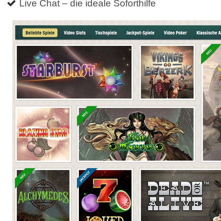
Live Chat – die ideale Soforthilfe