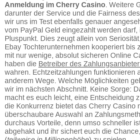
Anmeldung im Cherry Casino
. Weitere 
darunter der Service und die Fairness de
wir uns im Test ebenfalls genauer angeseh
vom PayPal Geld eingezahlt werden darf, is
Pluspunkt. Dies zeugt allein von Seriosität
Ebay Tochterunternehmen kooperiert bis 
mit nur wenige, absolut sicheren Online Ca
haben die
Betreiber des Zahlungsanbiete
wahren. Echtzeitzahlungen funktionieren 
anderem Wege. Welche Möglichkeiten geb
wir im nächsten Abschnitt. Keine Sorge: 
macht es euch leicht, eine Entscheidung zu
die Konkurrenz bietet das Cherry Casino 
überschaubare Auswahl an Zahlungsmeth
durchaus Vorteile, denn umso schneller i
abgehakt und ihr sichert euch die Chanc
(
teilweise in Millionenhöhe
) zu spielen.