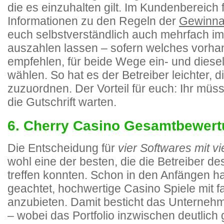
die es einzuhalten gilt. Im Kundenbereich 
Informationen zu den Regeln der
Gewinna
euch selbstverständlich auch mehrfach i
auszahlen lassen – sofern welches vorhan
empfehlen, für beide Wege ein- und dies
wählen. So hat es der Betreiber leichter, d
zuzuordnen. Der Vorteil für euch: Ihr müss
die Gutschrift warten.
6. Cherry Casino Gesamtbewer
Die Entscheidung für
vier Softwares mit vi
wohl eine der besten, die die Betreiber d
treffen konnten. Schon in den Anfängen h
geachtet, hochwertige Casino Spiele mit 
anzubieten. Damit besticht das Unterneh
– wobei das Portfolio inzwischen deutlich 