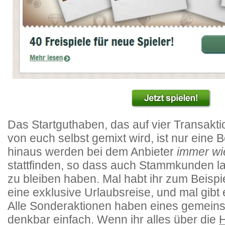
Das Startguthaben, das auf vier Transakti
von euch selbst gemixt wird, ist nur eine
hinaus werden bei dem Anbieter
immer wi
stattfinden, so dass auch Stammkunden la
zu bleiben haben. Mal habt ihr zum Beispi
eine exklusive Urlaubsreise, und mal gibt
Alle Sonderaktionen haben eines gemeinsa
denkbar einfach. Wenn ihr alles über die
H