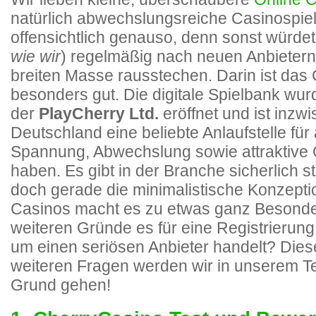
natürlich abwechslungsreiche Casinospiel
offensichtlich genauso, denn sonst würdet
wie wir
) regelmäßig nach neuen Anbietern
breiten Masse rausstechen. Darin ist das
besonders gut. Die digitale Spielbank wu
der
PlayCherry Ltd.
eröffnet und ist inzw
Deutschland eine beliebte Anlaufstelle für a
Spannung, Abwechslung sowie attraktive
haben. Es gibt in der Branche sicherlich 
doch gerade die minimalistische Konzepti
Casinos macht es zu etwas ganz Besond
weiteren Gründe es für eine Registrierung
um einen seriösen Anbieter handelt? Dies
weiteren Fragen werden wir in unserem Te
Grund gehen!