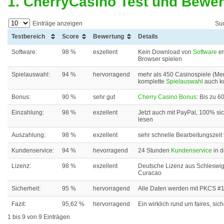
1. CherryCasino Test und Bewe
Einträge anzeigen
Su
Testbereich
Score
Bewertung
Details
Software:
98 %
exzellent
Kein Download von
Software
er
Browser spielen
Spielauswahl:
94 %
hervorragend
mehr als 450 Casinospiele (Merk
komplette
Spielauswahl
auch ko
Bonus:
90 %
sehr gut
Cherry Casino Bonus
: Bis zu 6
Einzahlung:
98 %
exzellent
Jetzt auch mit PayPal, 100% si
lesen
Auszahlung:
98 %
exzellent
sehr schnelle Bearbeitungszeit
Kundenservice:
94 %
hevorragend
24 Stunden
Kundenservice
in d
Lizenz:
98 %
exzellent
Deutsche Lizenz aus Schleswig 
Curacao
Sicherheit:
95 %
hervorragend
Alle Daten werden mit PKCS #
Fazit:
95,62 %
hervorragend
Ein wirklich rund um faires, si
1 bis 9 von 9 Einträgen