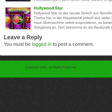
der Name bereits erahnen lässt, spielt Marilyn M
Hollywood Star
im Spiel, denn sie dient nicht nur als Deckblatt, s
Hollywood Star ist der neuste Streich von Novoli
dabei, möglichst wertvolle …
Thema hat, in der Hauptsache jedoch aus vielen 
neue Slotmaschine selbst ausprobieren, so bietet 
Stargames an. Dort bekommst du als Neukunde n
erfahrene Support Team, sondern du darfst dich 
Leave a Reply
Willkommensbonus freuen. Gespielt wird Hollywoo
es losgehen …
You must be
logged in
to post a comment.
«
Midas Millions
Copyright 2026 - All Rights Reserved