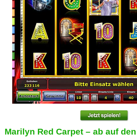
Marilyn Red Carpet – ab auf den