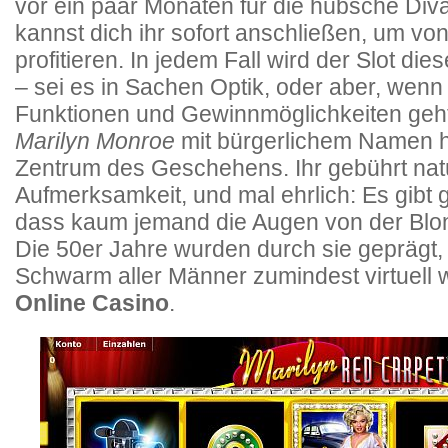
vor ein paar Monaten für die hübsche Diva
kannst dich ihr sofort anschließen, um v
profitieren. In jedem Fall wird der Slot di
– sei es in Sachen Optik, oder aber, wenn
Funktionen und Gewinnmöglichkeiten geh
Marilyn Monroe
mit bürgerlichem Namen hi
Zentrum des Geschehens. Ihr gebührt natür
Aufmerksamkeit, und mal ehrlich: Es gibt 
dass kaum jemand die Augen von der Blon
Die 50er Jahre wurden durch sie geprägt, 
Schwarm aller Männer zumindest virtuell 
Online Casino
.