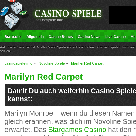
Startseite
Allgemein
Casino Bonus
Casino News
Live Casino
Me
Registrieren leicht gemacht
Auf unserer Seite kannst Du alle Casino Spiele kostenlos und ohne Download spielen. Nicht nur
spielen.
Sind alle Spiele kostenlos?
Seriöse Casinos finden?
casinospiele.info
»
Novoline Spiele
»
Marilyn Red Carpet
Wie kann ich Geld einzahlen?
Marilyn Red Carpet
Was sind Bonusbedingungen?
Vorteile von Online Casinos?
Damit Du auch weiterhin Casino Spiele
Lohnen Casinospiele online?
kannst:
Wie kann ich mich abmelden?
Wer schützt vor Spielsucht?
Marilyn Monroe – wenn du diesen Namen h
Hilfe für erfahrene Spieler?
gleich erahnen, was dich im Novoline Spi
erwartet. Das
Stargames Casino
hat den r