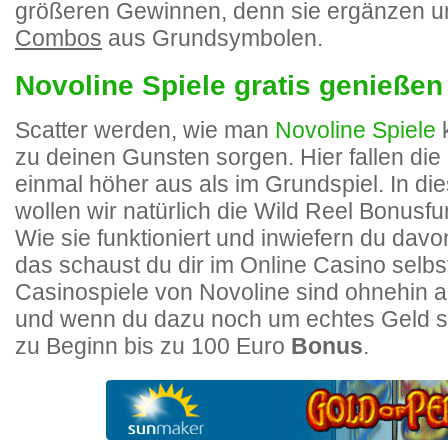
größeren Gewinnen, denn sie ergänzen un
Combos
aus Grundsymbolen.
Novoline Spiele gratis genießen
Scatter werden, wie man
Novoline Spiele
k
zu deinen Gunsten sorgen. Hier fallen di
einmal höher aus als im Grundspiel. In
wollen wir natürlich die Wild Reel Bonusf
Wie sie funktioniert und inwiefern du davon
das schaust du dir im Online Casino selbs
Casinospiele von Novoline sind ohnehin a
und wenn du dazu noch um echtes Geld spi
zu Beginn bis zu 100 Euro
Bonus
.