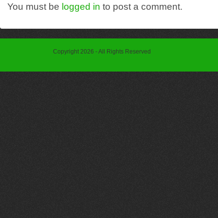
You must be
logged in
to post a comment.
«
Fabulous Fruits
Copyright 2026 - All Rights Reserved