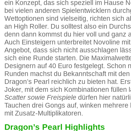
ein Konzept, das sich speziell im Hause N
bei vielen anderen Spielentwicklern durch
Wettoptionen sind vielseitig, richten sich 
an High Roller. Du solltest also ein Durchs
denn dann kommst du hier voll und ganz a
Auch Einsteigern unterbreitet Novoline mit
Angebot, dass sich nicht ausschlagen läss
sich eine Runde starten. Die Maximalwet
Designern auf 40 Euro festgelegt. Schon
Runden machst du Bekanntschaft mit de
Dragon’s Pearl reichlich zu bieten hat. Erst
Joker, mit dem sich Kombinationen füllen
Scatter sowie Freispiele
dürfen hier natürli
Tauchen drei Gongs auf, winken mehrere
mit Zusatz-Multiplikatoren.
Dragon’s Pearl Highlights