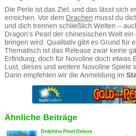
Die Perle ist das Ziel, und das lässt sich e
erreichen. Vor dem
Drachen
musst du dich
und dich trennen schließlich Welten – auc
Dragon’s Pearl der chinesischen Welt ein
bringen wird. Qualitativ gibt es Grund für 
Thematisch ist das Release zwar keine g
Erfindung, doch für Novoline doch etwas
Lust, dieses und weitere Novoline Spiele 
Dann empfehlen wir die Anmeldung im
St
Ähnliche Beiträge
Dolphins Pearl Deluxe