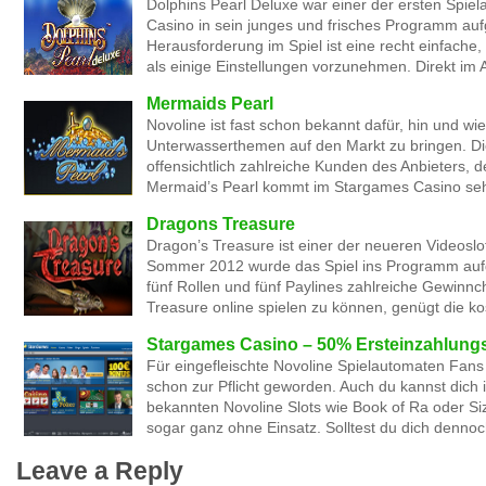
Dolphins Pearl Deluxe war einer der ersten Spie
Casino in sein junges und frisches Programm a
Herausforderung im Spiel ist eine recht einfache,
als einige Einstellungen vorzunehmen. Direkt im 
Game in die Tiefen des Meeres, wo du auf Delfin
Mermaids Pearl
wertvolle Dinge triffst. Die Online Spielbank räumt
Novoline ist fast schon bekannt dafür, hin und wied
…
Unterwasserthemen auf den Markt zu bringen. Di
offensichtlich zahlreiche Kunden des Anbieters,
Mermaid’s Pearl kommt im Stargames Casino sehr 
Meerjungfrauen und um ihre besonderen Reize – spe
Dragons Treasure
Seit September 2012 ist der frische und grafisch
Dragon’s Treasure ist einer der neueren Videosl
bei Stargames …
Sommer 2012 wurde das Spiel ins Programm auf
fünf Rollen und fünf Paylines zahlreiche Gewinn
Treasure online spielen zu können, genügt die k
Online Casino. Im Anschluss steht dir der Slotaut
Stargames Casino – 50% Ersteinzahlung
Gewinnwertung ist eine typische, denn auch diesm
Für eingefleischte Novoline Spielautomaten Fans
schon zur Pflicht geworden. Auch du kannst dich in
bekannten Novoline Slots wie Book of Ra oder Si
sogar ganz ohne Einsatz. Solltest du dich denno
eingerichtetes Spielerkonto mit ein wenig Geld zu
Leave a Reply
mit einem 50% Willkommensbonus bis maximal 10