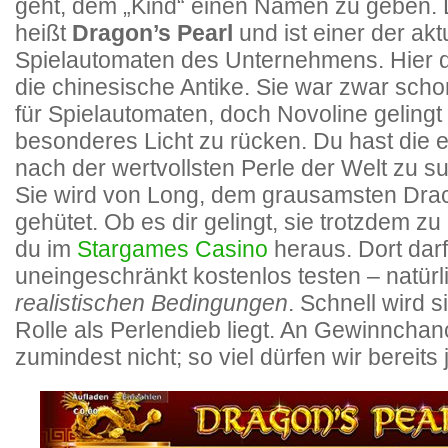
geht, dem „Kind“ einen Namen zu geben.
heißt
Dragon’s Pearl
und ist einer der akt
Spielautomaten des Unternehmens. Hier dr
die chinesische Antike. Sie war zwar sch
für Spielautomaten, doch Novoline gelingt
besonderes Licht zu rücken. Du hast die 
nach der wertvollsten Perle der Welt zu 
Sie wird von Long, dem grausamsten Dra
gehütet. Ob es dir gelingt, sie trotzdem zu 
du im
Stargames Casino
heraus. Dort darf
uneingeschränkt kostenlos testen – natür
realistischen Bedingungen
. Schnell wird s
Rolle als Perlendieb liegt. An Gewinncha
zumindest nicht; so viel dürfen wir bereits 