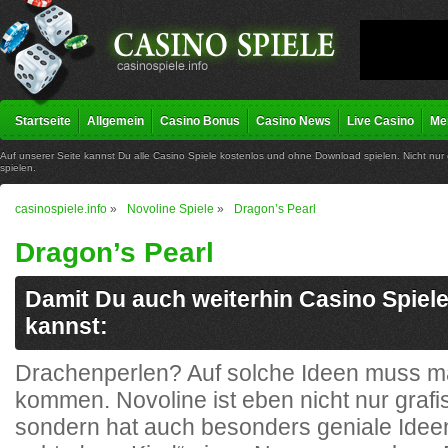
Startseite
Allgemein
Casino Bonus
Casino News
Live Casino
Me
Registrieren leicht gemacht
Auf unserer Seite kannst Du alle Casino Spiele kostenlos und ohne Download spielen. Nicht nur
spielen.
Sind alle Spiele kostenlos?
Seriöse Casinos finden?
casinospiele.info
»
Novoline Spiele
»
Dragon’s Pearl
Wie kann ich Geld einzahlen?
Dragon’s Pearl
Was sind Bonusbedingungen?
Vorteile von Online Casinos?
Damit Du auch weiterhin Casino Spiele
Lohnen Casinospiele online?
kannst:
Wie kann ich mich abmelden?
Wer schützt vor Spielsucht?
Drachenperlen? Auf solche Ideen muss ma
Hilfe für erfahrene Spieler?
kommen. Novoline ist eben nicht nur grafis
sondern hat auch besonders geniale Ide