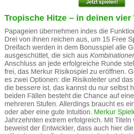
Tropische Hitze – in deinen vie
Papageien übernehmen indes die Funktion
Drei von ihnen reichen aus, um 15 Free Sp
Dreifach werden in dem Bonusspiel alle 
ausgeschüttet, die sich aus
Kombinatione
Anschluss an jede erfolgreiche Runde ste
frei, das Merkur Risikospiel zu eröffnen
es zwei Optionen: die Risikoleiter und da
die bessere ist, das kannst du nur selbst 
beiden Fällen besteht die Chance auf ein
mehreren Stufen. Allerdings braucht es 
oder aber eine gute Intuition.
Merkur Spiel
Jahrzehnten extrem erfolgreich. Mit Titeln
beweist der Entwickler, dass auch hier die