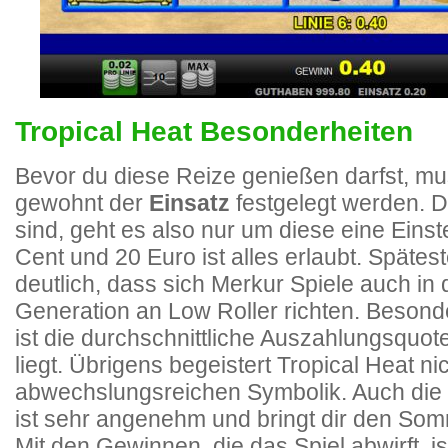
Tropical Heat Besonderheiten
Bevor du diese Reize genießen darfst, mus
gewohnt der
Einsatz
festgelegt werden. Da
sind, geht es also nur um diese eine Eins
Cent und 20 Euro ist alles erlaubt. Spätest
deutlich, dass sich Merkur Spiele auch in
Generation an Low Roller richten. Beson
ist die durchschnittliche Auszahlungsquote
liegt. Übrigens begeistert Tropical Heat nic
abwechslungsreichen Symbolik. Auch die 
ist sehr angenehm und bringt dir den Som
Mit den Gewinnen, die das Spiel abwirft, is