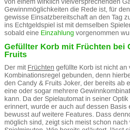
von einem wirklich vielversprechenden G
Gewinnmöglichkeiten die Rede ist, für den 
gewisse Einsatzbereitschaft an den Tag z
ins Echtgeldspiel ist mit demselben Spiele
sobald eine
Einzahlung
vorgenommen wur
Gefüllter Korb mit Früchten bei
Fruits
Der mit
Früchten
gefüllte Korb ist nicht a
Kombinationsregel gebunden, denn hierbe
den Candy & Fruits Joker, der bereits ab 
eine oder sogar mehrere Gewinnkombina
kann. Da der Spielautomat in seiner Optik 
erinnert, wurde er auch auf dessen Basis e
bewusst auf weitere Features. Dass den
möglich sind, zeigt sich meist schon nac