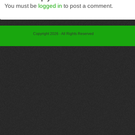
You must be
logged in
to post a comment.
«
Wags to Riches
Copyright 2026 - All Rights Reserved