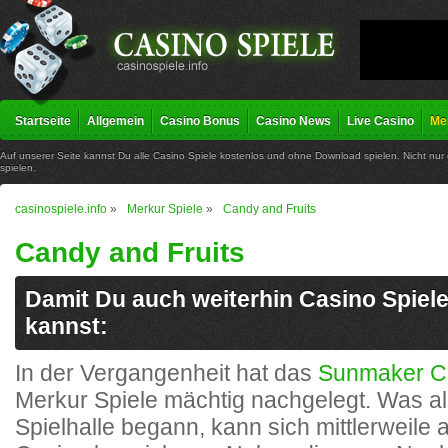
Startseite
Allgemein
Casino Bonus
Casino News
Live Casino
Me
Registrieren leicht gemacht
Auf unserer Seite kannst Du alle Casino Spiele kostenlos und ohne Download spielen. Nicht nur
spielen.
Sind alle Spiele kostenlos?
Seriöse Casinos finden?
casinospiele.info
»
Merkur Spiele
»
Candy and Fruits
Wie kann ich Geld einzahlen?
Candy and Fruits
Was sind Bonusbedingungen?
Vorteile von Online Casinos?
Damit Du auch weiterhin Casino Spiele
Lohnen Casinospiele online?
kannst:
Wie kann ich mich abmelden?
Wer schützt vor Spielsucht?
In der Vergangenheit hat das
Sunmaker C
Hilfe für erfahrene Spieler?
Merkur Spiele mächtig nachgelegt. Was als 
Spielhalle begann, kann sich mittlerweile a