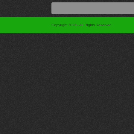
Casino
Copyright 2026 - All Rights Reserved