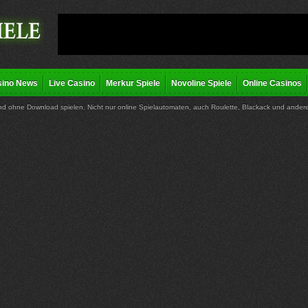
sino News
Live Casino
Merkur Spiele
Novoline Spiele
Online Casinos
und ohne Download spielen. Nicht nur online Spielautomaten, auch Roulette, Blackack und ander