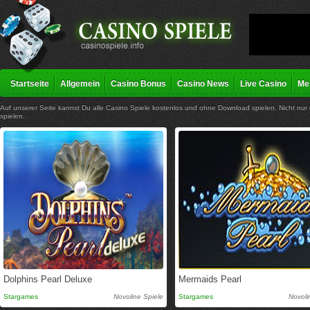
Startseite
Allgemein
Casino Bonus
Casino News
Live Casino
Me
Registrieren leicht gemacht
Auf unserer Seite kannst Du alle Casino Spiele kostenlos und ohne Download spielen. Nicht nur
spielen.
Sind alle Spiele kostenlos?
Seriöse Casinos finden?
Wie kann ich Geld einzahlen?
Was sind Bonusbedingungen?
Vorteile von Online Casinos?
Lohnen Casinospiele online?
Wie kann ich mich abmelden?
Wer schützt vor Spielsucht?
Hilfe für erfahrene Spieler?
Dolphins Pearl Deluxe
Mermaids Pearl
Stargames
Novoline Spiele
Stargames
Novoli