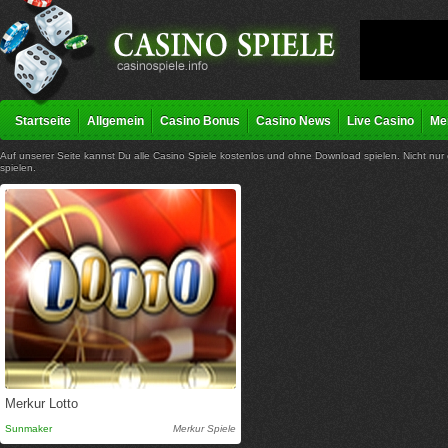
Startseite
Allgemein
Casino Bonus
Casino News
Live Casino
Me
Registrieren leicht gemacht
Auf unserer Seite kannst Du alle Casino Spiele kostenlos und ohne Download spielen. Nicht nur
spielen.
Sind alle Spiele kostenlos?
Seriöse Casinos finden?
Wie kann ich Geld einzahlen?
Was sind Bonusbedingungen?
Vorteile von Online Casinos?
Lohnen Casinospiele online?
Wie kann ich mich abmelden?
Wer schützt vor Spielsucht?
Hilfe für erfahrene Spieler?
Merkur Lotto
Sunmaker
Merkur Spiele