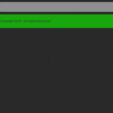
Copyright 2026 - All Rights Reserved